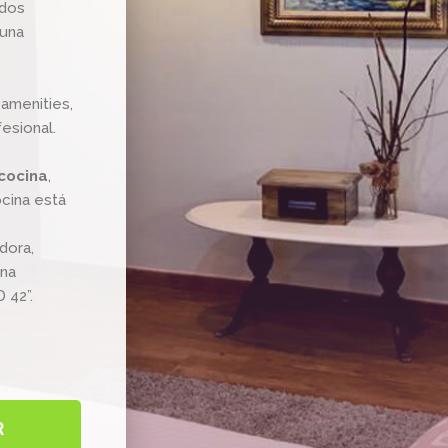
 dos
 una
amenities,
esional.
cocina
,
ocina está
dora,
una
 42”.
R