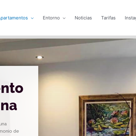
Apartamentos
Entorno
Noticias
Tarifas
Inst
nto
ina
una
monio de