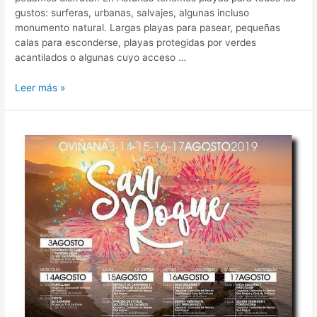
gustos: surferas, urbanas, salvajes, algunas incluso
monumento natural. Largas playas para pasear, pequeñas
calas para esconderse, playas protegidas por verdes
acantilados o algunas cuyo acceso …
Recomendaciones
Leer más »
de
uso
responsable
de
nuestras
playas