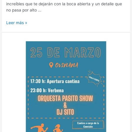
increíbles que te dejarán con la boca abierta y un detalle que
no pasa por alto …
El
Leer más »
mirador
mas
mágico
e
impresionante
del
mundo.