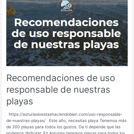
uno
de
los
pueblos
más
bonitos
de
Asturias
(y
de
España)
Recomendaciones de uso
responsable de nuestras
playas
https://asturiasloestashaciendobien.com/uso-responsable-
de-nuestras-playas/ Este año, necesitas playa Tenemos más
de 200 playas para todos los gustos. De ti depende que las
podamos disfrutar. En Asturias tenemos playas para todos los