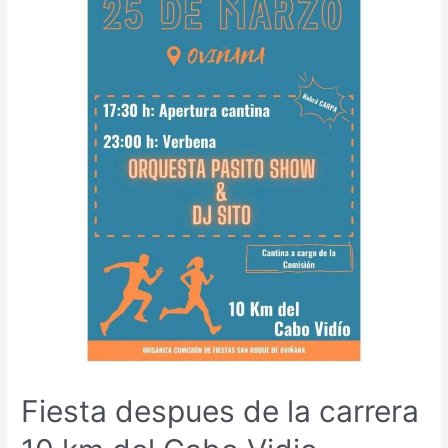
impresionante
del
mundo.
Fiesta despues de la carrera