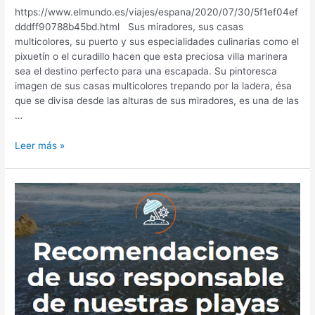
https://www.elmundo.es/viajes/espana/2020/07/30/5f1ef04ef
dddff90788b45bd.html Sus miradores, sus casas
multicolores, su puerto y sus especialidades culinarias como el
pixuetín o el curadillo hacen que esta preciosa villa marinera
sea el destino perfecto para una escapada. Su pintoresca
imagen de sus casas multicolores trepando por la ladera, ésa
que se divisa desde las alturas de sus miradores, es una de las
…
Cudillero:
Leer más »
por
qué
es
uno
de
los
pueblos
más
bonitos
de
Asturias