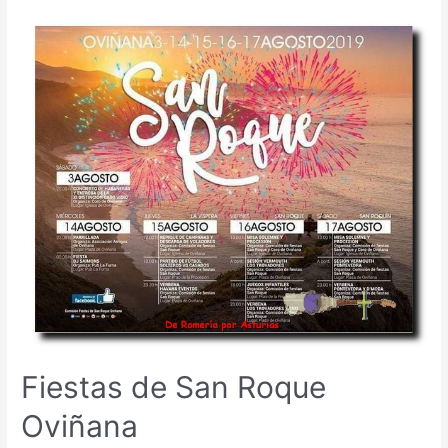
responsable
de
nuestras
playas
Fiestas de San Roque
Oviñana